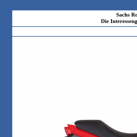
Sachs Ro
Die I
nteressen