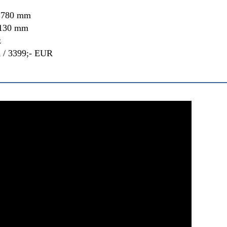
1780
mm
1130 mm
z
 / 3399;- EUR