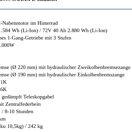
Nabenmotor im Hinterrad
.584 Wh (Li-Ion) / 72V 40 Ah 2.880 Wh (Li-Ion)
es 1-Gang-Getriebe mit 3 Stufen
2.000W
emse (Ø 220 mm)
mit hydraulischer Zweikolbenbremsezange
emse (Ø 190 mm)
mit hydraulischer Einkolbenbremszange
51K
56K
h gedämpft Teleskopgabel
t Zentralfederbein
 / 8-10 Stunden
0km
ku 10,5kg) / 242 kg