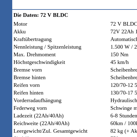
Die Daten: 72 V BLDC
Motor
72 V BLDC-
Akku
72V 22Ah 1
Kraftübertragung
Automatisch
Nennleistung / Spitzenleistung
1.500 W / 
Max. Drehmoment
150 Nm
Höchstgeschwindigkeit
45 km/h
Bremse vorn
Scheibenbr
Bremse hinten
Scheibenbr
Reifen vorn
120/70-12 
Reifen hinten
130/70-17
Vorderradaufhängung
H
ydraulisc
Federweg vorn
Schwinge mi
Ladezeit (22Ah/40Ah)
6-8 Stunden
Reichweite (22Ah/40Ah)
60km / 10
Leergewicht/Zul. Gesamtgewicht
82 kg (+ Ak