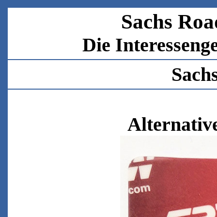
Sachs Roa
Die I
nteresseng
Sachs
Alternati