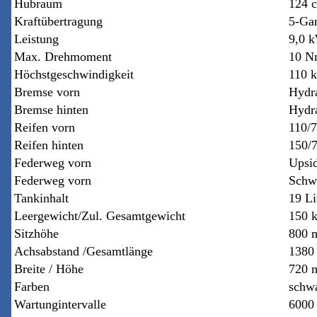
Hubraum
124 
Kraftübertragung
5-Ga
Leistung
9,0 k
Max. Drehmoment
10 N
Höchstgeschwindigkeit
110 
Bremse vorn
Hydr
Bremse hinten
Hydr
Reifen vorn
110/
Reifen hinten
150/
Federweg vorn
Upsi
Federweg vorn
Schwi
Tankinhalt
19 Li
Leergewicht/Zul. Gesamtgewicht
150 k
Sitzhöhe
800 
Achsabstand /Gesamtlänge
1380
Breite / Höhe
720 
Farben
schw
Wartungintervalle
6000