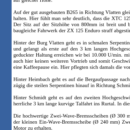
auf gleicher Höhe.
Auf der gut ausgebauten B265 in Richtung Vlatten gle
halten. Hier fühlt man sehr deutlich, dass die XTC 1
Der Sitz auf der Sitzhöhe von 800mm ist breit und 
baugleiche Fahrwerk der ZX 125 Enduro straff abgestim
Hinter der Burg Vlatten geht es in schmalen Serpenti
und gelangt als erste auf den 3 km langen Hochgesc
geduckter Haltung erreichen wir bei 10.000 U/min. 
auch hier keinen weiteren Vortrieb und somit Geschwi
eine Kaffeepause ein. Hier pflegten sich damals die vo
Hinter Heimbach geht es auf die Bergaufpassage nach 
zügig die steilen Serpentinen hinauf in Richtung Sch
Hinter Schmidt geht es auf den zweiten Hochgeschwin
herrliche 3 km lange kurvige Talfahrt ins Rurtal. In 
Die hochwertige Zwei-
Wave-Bremsscheiben
(Ø 300 
der kleinen Ein-
Wave-Bremsscheibe
(Ø 240 mm)
Zwe
Motor zu erhalten.