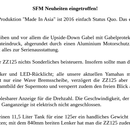
SFM Neuheiten eingetroffen!
oduktion "Made In Asia" ist 2016 einfach Status Quo. Das ers
iben und vor allem die Upside-Down Gabel mit Gabelprote
eindruck, abgerundet durch einen Aluminium Motorschutz. 
alles zur Serienausstattung.
 ZZ125 nichts Sonderliches beisteuern. Insofern sollte man 
nker und LED-Rücklicht; alle unsere aktuellen Yamahas 
at nur eine Wave Bremsscheibe, verzögert die ZZ125 aber 
samtbild der Supermoto und versperrt zudem den freien Blick 
ablesbarer Anzeige für die Drehzahl. Die Geschwindigkeit, der
 Ganganzeige ist elektrisch nicht angeschlossen.
en 11,5 Liter Tank für eine 125er ein handliches Gewicht 
zen; mit
dem 840mm breiten Lenker hat man die ZZ125 zudem