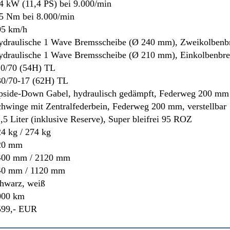
,4 kW (11,4 PS) bei 9.000/min
5
Nm bei 8.000/min
05 km/h
ydraulische 1 Wave Bremsscheibe
(Ø 240 mm)
, Zweikolben
ydraulische 1 Wave Bremsscheibe
(Ø 210 mm)
, Einkolbenbr
10/70 (54H) TL
30/70-17 (62H) TL
pside-Down Gabel, hydraulisch gedämpft, Federweg 200 mm
hwinge mit Zentralfederbein, Federweg 200 mm, verstellbar
,5 Liter (inklusive Reserve), Super bleifrei 95 ROZ
24
kg / 274 kg
20
mm
400 mm / 2120 mm
40
mm / 1120 mm
chwarz,
weiß
000 km
599,- EUR