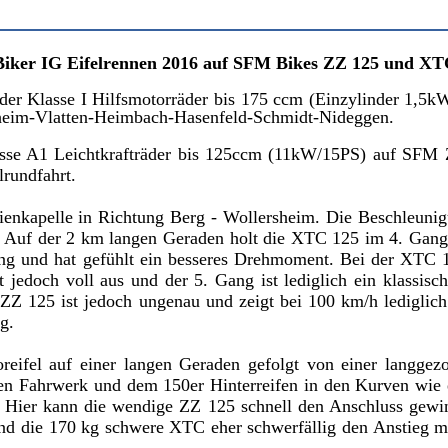
Biker IG Eifelrennen 2016 auf SFM Bikes ZZ 125 und XT
 der Klasse I Hilfsmotorräder bis 175 ccm (Einzylinder 1,5
heim-Vlatten-Heimbach-Hasenfeld-Schmidt-Nideggen.
r Klasse A1 Leichtkrafträder bis 125ccm (11kW/15PS) auf 
lrundfahrt.
ienkapelle in Richtung Berg - Wollersheim. Die Beschleuni
rt. Auf der 2 km langen Geraden holt die XTC 125 im 4. Gan
ng und hat gefühlt ein besseres Drehmoment. Bei der XTC 1
jedoch voll aus und der 5. Gang ist lediglich ein klassis
Z 125 ist jedoch ungenau und zeigt bei 100 km/h lediglich 
g.
oreifel auf einer langen Geraden gefolgt von einer langg
en Fahrwerk und dem 150er Hinterreifen in den Kurven wie 
 Hier kann die wendige ZZ 125 schnell den Anschluss gewin
d die 170 kg schwere XTC eher schwerfällig den Anstieg mei