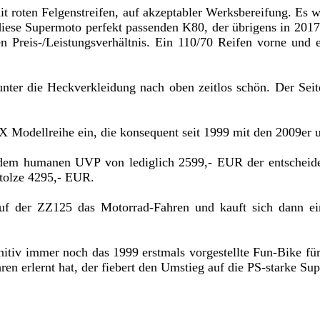
mit roten Felgenstreifen, auf akzeptabler Werksbereifung. Es
diese Supermoto perfekt passenden K80, der übrigens in 2017
n Preis-/Leistungsverhältnis. Ein 110/70 Reifen vorne und
nter die Heckverkleidung nach oben zeitlos schön. Der Seit
ZX Modellreihe ein, die konsequent seit 1999 mit den 2009er
t dem humanen UVP von lediglich 2599,- EUR der entsche
tolze 4295,- EUR.
 auf der ZZ125 das Motorrad-Fahren und kauft sich dann e
tiv immer noch das 1999 erstmals vorgestellte Fun-Bike für
ren erlernt hat, der fiebert den Umstieg auf die PS-starke S