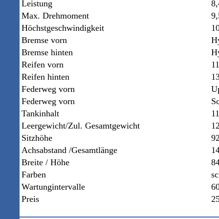
Leistung
8
Max. Drehmoment
9,
Höchstgeschwindigkeit
1
Bremse vorn
H
Bremse hinten
H
Reifen vorn
1
Reifen hinten
1
Federweg vorn
U
Federweg vorn
Sc
Tankinhalt
11
Leergewicht/Zul. Gesamtgewicht
1
Sitzhöhe
9
Achsabstand /Gesamtlänge
1
Breite / Höhe
8
Farben
s
Wartungintervalle
6
Preis
2