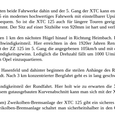
iten beide Fahrwerke dahin und der 5. Gang der XTC kann e
25 ein modernes hochwertiges Fahrwerk mit einstellbarer U
bequem. So ist die XTC 125 auch für längere Touren geei
mt. Der Sitz auf einer Sitzhöhe von 920mm ist hart und verl
nen 1 km den nächsten Hügel hinauf in Richtung Heimbach. 
hwindigkeitsteil. Hier erreichten in den 1920er Jahren 
mit der ZZ 125 im 5. Gang die angegebenen 105km/h und mit
ndigkeitsgewinn. Lediglich die Drehzahl fällt um 1000 U/m
n Opel einzuquartieren.
Hasenfeld und dahinter beginnen die steilen Anhänge des Ru
midt. Nach 3 km konzentrierter Bergfahrt geht es in lang ges
digkeitsteil der Rundfahrt. Hier holt wie zu erwarten die 
diesem gutausgebauten Kurvenabschnitt kann man sich mit der
mm)
Zweikolben-Bremsanlage der XTC 125 gibt ein sicheres 
ikolben-Bremsanlage
schaltet man sicherheitshalber in de