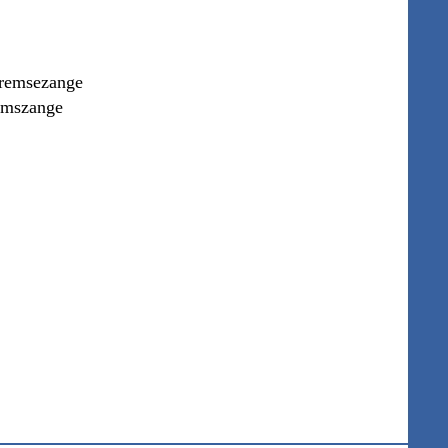
bremsezange
emszange