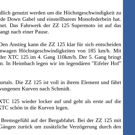
ndlich genutzt werden um die Höchstgeschwindigkeit zu
pside Down Gabel und einstellbarem Monofederbein hat.
gnet. Das Fahrwerk der ZZ 125 Supermoto ist auf das
angt nach einer Pause.
Den Anstieg kann die ZZ 125 klar für sich entscheiden
Rennwagen Höchstgeschwindigkeiten von 185 km/h. Mit
 der XTC 125 im 4. Gang 110km/h. Der 5. Gang bringt
in. In Heimbach legen wir im legendären "Eifeler Hof"
rtals. Die ZZ 125 ist voll in ihrem Element und fährt
chwungenen Kurven nach Schmidt.
XTC 125 wieder locker auf und geht als erste auf die
 XTC schön in die Kurven legen.
Bremsgefühl auf der Bergabfahrt.
Bei der ZZ 125 mit
n Gängen zurück um zusätzliche Verzögerung durch den