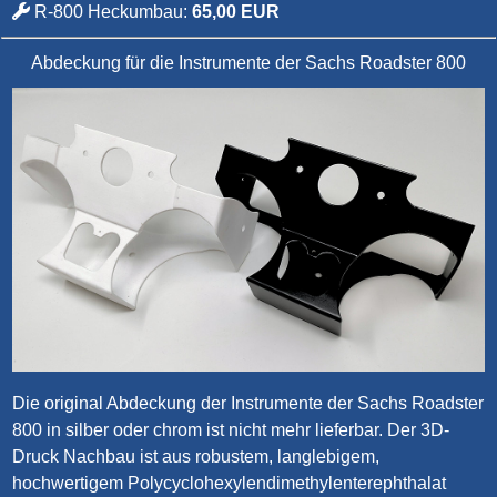
R-800 Heckumbau:
65,00 EUR
Abdeckung für die Instrumente der Sachs Roadster 800
Die original Abdeckung der Instrumente der Sachs Roadster
800 in silber oder chrom ist nicht mehr lieferbar. Der 3D-
Druck Nachbau ist aus robustem, langlebigem,
hochwertigem Polycyclohexylendimethylenterephthalat