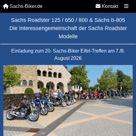
Sachs-Biker.de
Kontakt
Sachs Roadster
125 / 650 / 800
&
Sachs b-805
Die Interessengemeinschaft der Sachs Roadster
Modelle
Einladung zum 20. Sachs-Biker Eifel-Treffen am 7./8.
August 2026