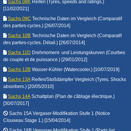
Sachs 08K
Reifen (Tyres, speeds and ratings.)
[11/02/2021]
Sachs 09C
Technische Daten im Vergleich (Comparatif
des parties-cycles.) [26/07/2014]
Sachs 10B
Technische Daten im Vergleich (Comparatif
des parties-cycles. Détail.) [26/07/2014]
Sachs 11D
Drehmoment- und Leistungskurven (Courbes
de couple et de puissance.) [29/01/2012]
Sachs 12B
Wasser-Kühler (Watercooler.) [10/07/2019]
Sachs 13A
Reifen/Stoßdämpfer Vergleich (Tyres. Shocks
absorbers.) [20/05/2010]
Sachs 14A
Schaltplan (Plan de câblage électrique.)
[30/07/2017]
Sachs 15A Vergaser-Modifikation Stufe 1 (Notice
Clouseau Stage 1.) [15/04/2014]
Sachs 16B Vergaser-Modifikation Stufe 1 (Parts list