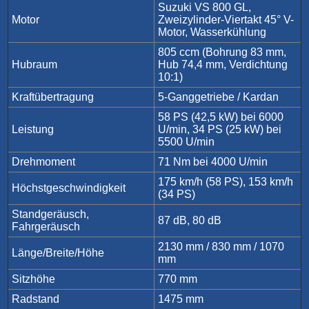
Suzuki VS 800 GL,
Motor
Zweizylinder-Viertakt 45° V-
Motor, Wasserkühlung
805 ccm (Bohrung 83 mm,
Hubraum
Hub 74,4 mm, Verdichtung
10:1)
Kraftübertragung
5-Ganggetriebe / Kardan
58 PS (42,5 kW) bei 6000
Leistung
U/min, 34 PS (25 kW) bei
5500 U/min
Drehmoment
71 Nm bei 4000 U/min
175 km/h (58 PS), 153 km/h
Höchstgeschwindigkeit
(34 PS)
Standgeräusch,
87 dB, 80 dB
Fahrgeräusch
2130 mm / 830 mm / 1070
Länge/Breite/Höhe
mm
Sitzhöhe
770 mm
Radstand
1475 mm