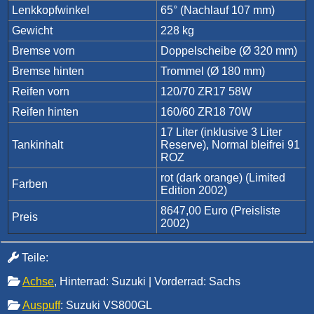
Lenkkopfwinkel
65° (Nachlauf 107 mm)
Gewicht
228 kg
Bremse vorn
Doppelscheibe (Ø 320 mm)
Bremse hinten
Trommel (Ø 180 mm)
Reifen vorn
120/70 ZR17 58W
Reifen hinten
160/60 ZR18 70W
17 Liter (inklusive 3 Liter
Tankinhalt
Reserve), Normal bleifrei 91
ROZ
rot (dark orange) (Limited
Farben
Edition 2002)
8647,00 Euro (Preisliste
Preis
2002)
Teile:
Achse
, Hinterrad: Suzuki | Vorderrad: Sachs
Auspuff
: Suzuki VS800GL